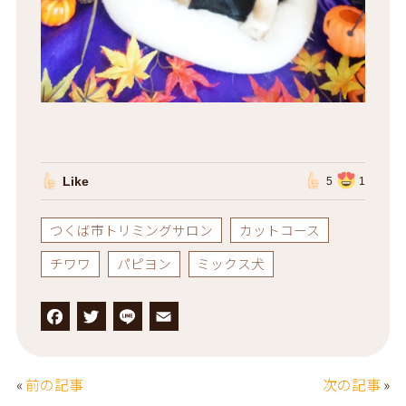
Like
5
1
つくば市トリミングサロン
カットコース
チワワ
パピヨン
ミックス犬
F
T
L
E
a
w
i
m
c
it
n
a
«
前の記事
次の記事
»