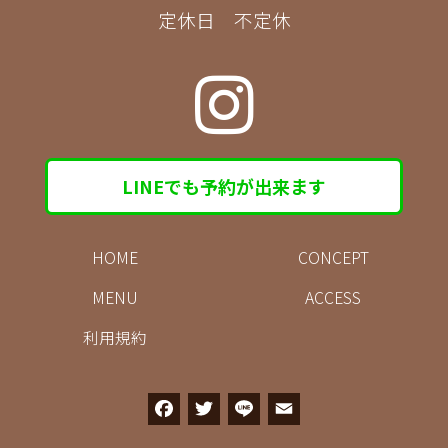
定休日 不定休
LINEでも予約が出来ます
HOME
CONCEPT
MENU
ACCESS
利用規約
F
T
L
E
a
w
i
m