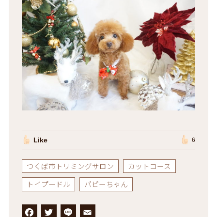
Like
6
つくば市トリミングサロン
カットコース
トイプードル
パピーちゃん
F
T
L
E