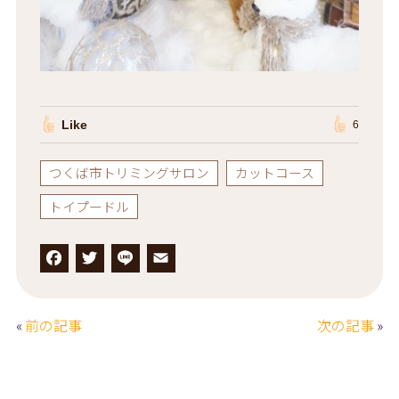
Like
6
つくば市トリミングサロン
カットコース
トイプードル
F
T
L
E
a
w
i
m
c
it
n
a
«
前の記事
次の記事
»
e
t
e
il
b
e