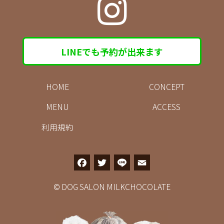
LINEでも予約が出来ます
HOME
CONCEPT
MENU
ACCESS
利用規約
F
T
L
E
a
w
i
m
© DOG SALON MILKCHOCOLATE
c
it
n
a
e
t
e
il