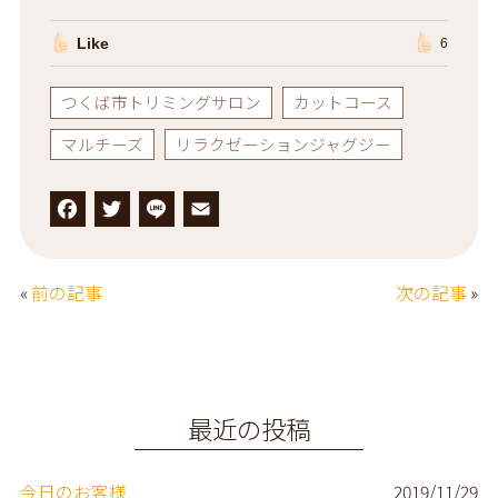
Like
6
つくば市トリミングサロン
カットコース
マルチーズ
リラクゼーションジャグジー
F
T
L
E
a
w
i
m
c
it
n
a
«
前の記事
次の記事
»
e
t
e
il
b
e
o
r
o
最近の投稿
k
今日のお客様
2019/11/29