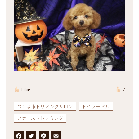
Like
7
つくば市トリミングサロン
トイプードル
ファーストトリミング
F
T
L
E