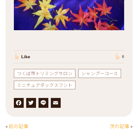
Like
6
つくば市トリミングサロン
シャンプーコース
ミニチュアダックスフント
F
T
L
E
a
w
i
m
c
it
n
a
«
前の記事
次の記事
»
e
t
e
il