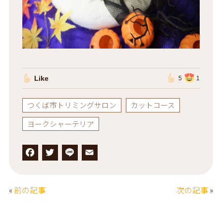
Like
5
1
つくば市トリミングサロン
カットコース
ヨークシャーテリア
F
T
L
E
a
w
i
m
c
it
n
a
«
前の記事
次の記事
»
e
t
e
il
b
e