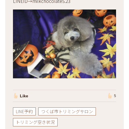
LINEID→milkchocolate5.23
Like
5
LINE予約
つくば市トリミングサロン
トリミング空き状況